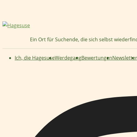
Zum
Inhalt
springen
Ein Ort für Suchende, die sich selbst wiederfi
Ich, die Hagesuse
Werdegang
Bewertungen
Newslette