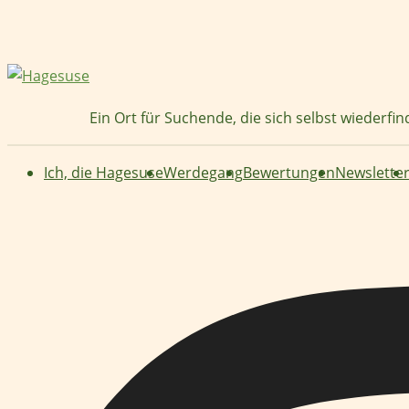
Zum
Inhalt
springen
Ein Ort für Suchende, die sich selbst wiederfi
Ich, die Hagesuse
Werdegang
Bewertungen
Newslette