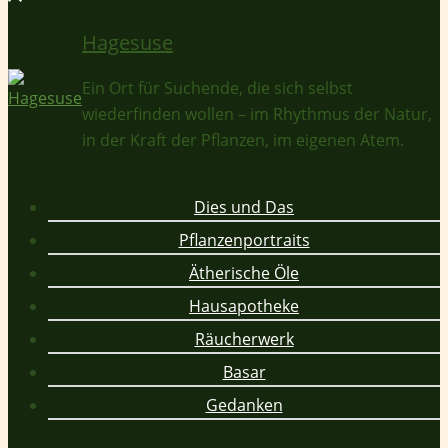
Hagesuse
Ein Ort für Suchende, die sich selbst
wiederfinden wollen – im Rhythmus der Natur,
in der Kraft der Pflanzen, im eigenen Atem.
Dies und Das
Pflanzenportraits
Ätherische Öle
Hausapotheke
Räucherwerk
Basar
Gedanken