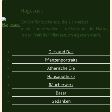
Hagesuse
Ein Ort für Suchende, die sich selbst
wiederfinden wollen – im Rhythmus der Natur,
in der Kraft der Pflanzen, im eigenen Atem.
Dies und Das
Pflanzenportraits
Ätherische Öle
Hausapotheke
Räucherwerk
Basar
Gedanken