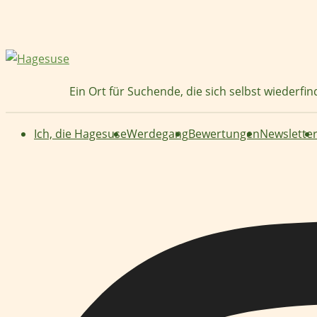
Zum
Inhalt
springen
Ein Ort für Suchende, die sich selbst wiederfi
Ich, die Hagesuse
Werdegang
Bewertungen
Newslette