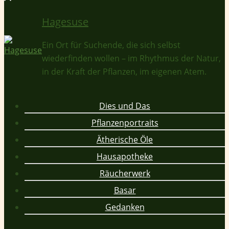
Hagesuse
Ein Ort für Suchende, die sich selbst
wiederfinden wollen – im Rhythmus der Natur,
in der Kraft der Pflanzen, im eigenen Atem.
Dies und Das
Pflanzenportraits
Ätherische Öle
Hausapotheke
Räucherwerk
Basar
Gedanken