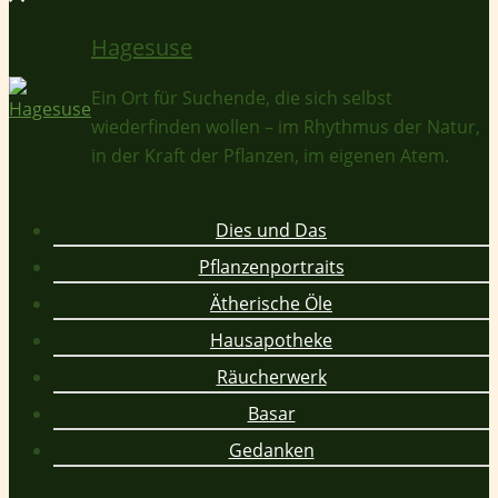
Hagesuse
Ein Ort für Suchende, die sich selbst
wiederfinden wollen – im Rhythmus der Natur,
in der Kraft der Pflanzen, im eigenen Atem.
Dies und Das
Pflanzenportraits
Ätherische Öle
Hausapotheke
Räucherwerk
Basar
Gedanken