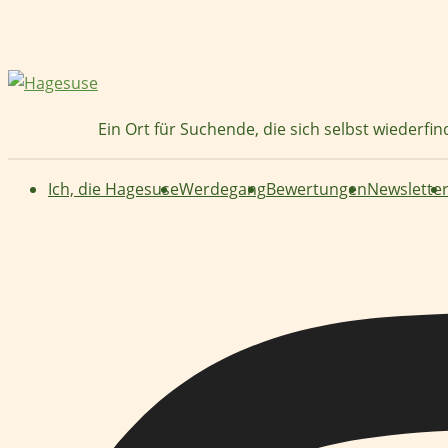
Zum
Inhalt
springen
Ein Ort für Suchende, die sich selbst wiederfi
Ich, die Hagesuse
Werdegang
Bewertungen
Newslette