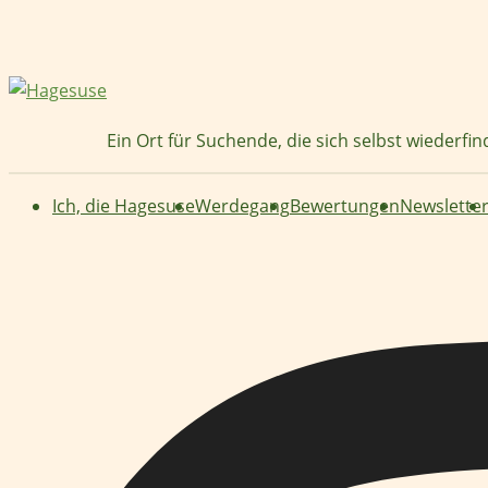
Zum
Inhalt
springen
Ein Ort für Suchende, die sich selbst wiederfi
Ich, die Hagesuse
Werdegang
Bewertungen
Newslette