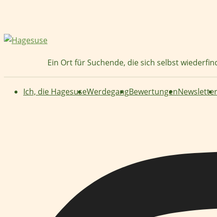
Zum
Inhalt
springen
Ein Ort für Suchende, die sich selbst wiederfi
Ich, die Hagesuse
Werdegang
Bewertungen
Newslette