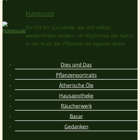
Hagesuse
Ein Ort für Suchende, die sich selbst
wiederfinden wollen – im Rhythmus der Natur,
in der Kraft der Pflanzen, im eigenen Atem.
Dies und Das
Pflanzenportraits
Ätherische Öle
Hausapotheke
Räucherwerk
Basar
Gedanken