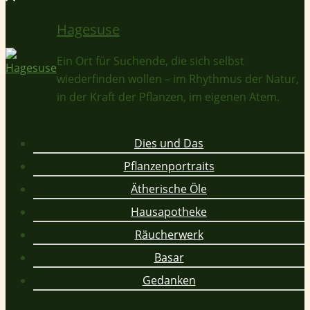
Hagesuse
Ein Ort für Suchende, die sich selbst
wiederfinden wollen – im Rhythmus der Natur,
in der Kraft der Pflanzen, im eigenen Atem.
Dies und Das
Pflanzenportraits
Ätherische Öle
Hausapotheke
Räucherwerk
Basar
Gedanken