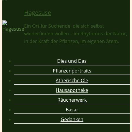
Hagesuse
Ein Ort für Suchende, die sich selbst
wiederfinden wollen – im Rhythmus der Natur,
in der Kraft der Pflanzen, im eigenen Atem.
Dies und Das
Pflanzenportraits
Ätherische Öle
Hausapotheke
Räucherwerk
Basar
Gedanken