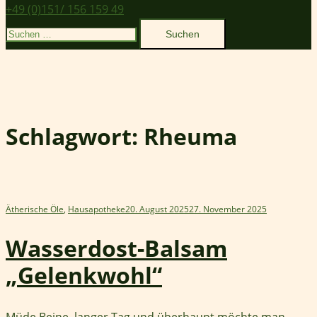
+49 (0)151/ 156 159 49
Suchen
nach:
Schlagwort:
Rheuma
Ätherische Öle
,
Hausapotheke
20. August 2025
27. November 2025
Wasserdost-Balsam
„Gelenkwohl“
Müde Beine, langer Tag und überhaupt möchte man