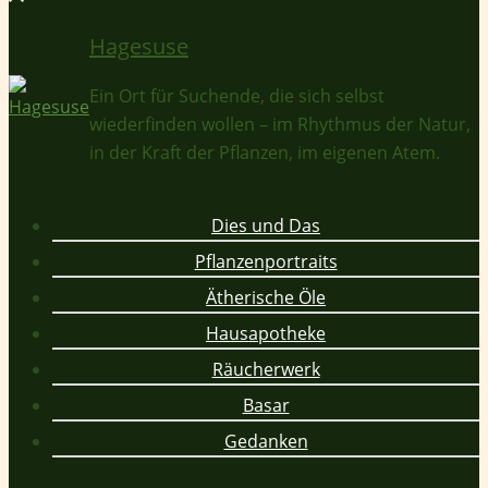
Hagesuse
Ein Ort für Suchende, die sich selbst
wiederfinden wollen – im Rhythmus der Natur,
in der Kraft der Pflanzen, im eigenen Atem.
Dies und Das
Pflanzenportraits
Ätherische Öle
Hausapotheke
Räucherwerk
Basar
Gedanken