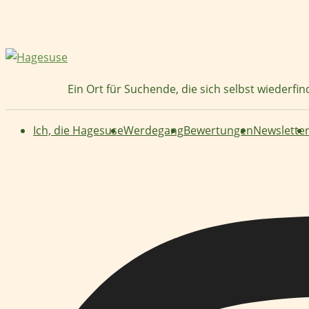
Zum
Inhalt
springen
Ein Ort für Suchende, die sich selbst wiederfi
Ich, die Hagesuse
Werdegang
Bewertungen
Newslette