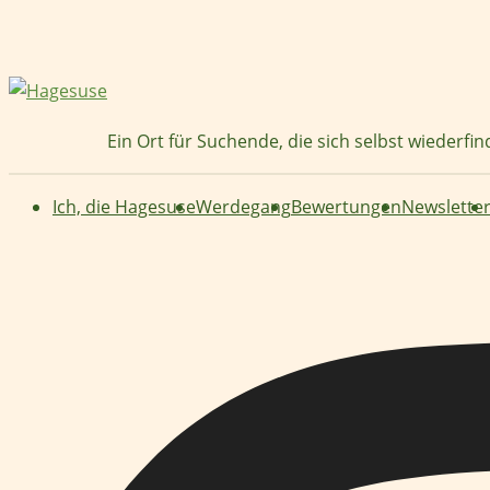
Zum
Inhalt
springen
Ein Ort für Suchende, die sich selbst wiederfi
Ich, die Hagesuse
Werdegang
Bewertungen
Newslette