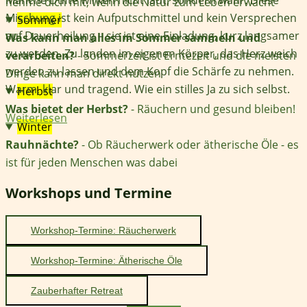
nehme dich mit, wenn die Natur zum Leben erwacht
Mischung ist kein Aufputschmittel und kein Versprechen
Sommer
auf Dauerheilung – sie ist eine Einladung, kurz langsamer
Was kann man alles im Sommer sammeln und
zu werden. Zu landen im eigenen Körper, das Herz weich
verarbeiten?
- Sommerzeit ist Erntezeit und die meisten
werden zu lassen und dem Kopf die Schärfe zu nehmen.
Dinge kann man direkt nutzen
Warm, klar und tragend. Wie ein stilles Ja zu sich selbst.
Herbst
Was bietet der Herbst?
- Räuchern und gesund bleiben!
Weiterlesen
Winter
Rauhnächte?
- Ob Räucherwerk oder ätherische Öle - es
ist für jeden Menschen was dabei
Workshops und Termine
Workshop-Termine: Räucherwerk
Workshop-Termine: Ätherische Öle
Zauberhafter Retreat