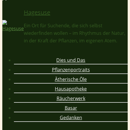
Hagesuse
Ein Ort für Suchende, die sich selbst
wiederfinden wollen – im Rhythmus der Natur,
in der Kraft der Pflanzen, im eigenen Atem.
Dies und Das
Pflanzenportraits
Ätherische Öle
Hausapotheke
Räucherwerk
Basar
Gedanken