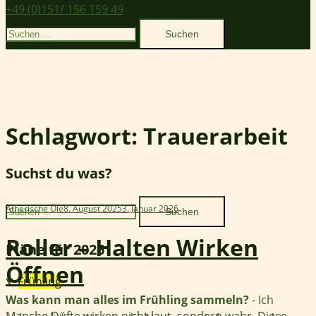
+49 (0)151/ 156 159 49
Suchen
nach:
Schlagwort:
Trauerarbeit
Suchst du was?
Suchen
Ätherische Öle
8. August 2025
3. Januar 2026
nach:
Roller – Halten Wirken
Pläne für 2026
Öffnen
Frühling
Was kann man alles im Frühling sammeln?
- Ich
Manche Düfte wirken nicht laut, sondern wahr. Diese