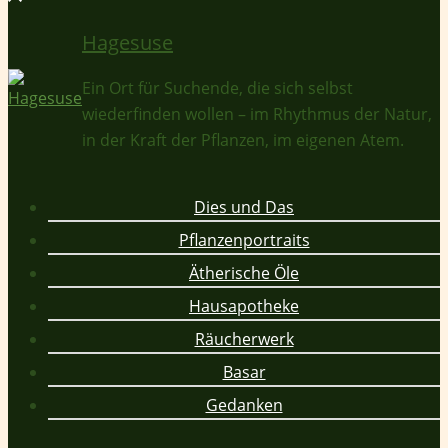
Hagesuse
Ein Ort für Suchende, die sich selbst
wiederfinden wollen – im Rhythmus der Natur,
in der Kraft der Pflanzen, im eigenen Atem.
Dies und Das
Pflanzenportraits
Ätherische Öle
Hausapotheke
Räucherwerk
Basar
Gedanken