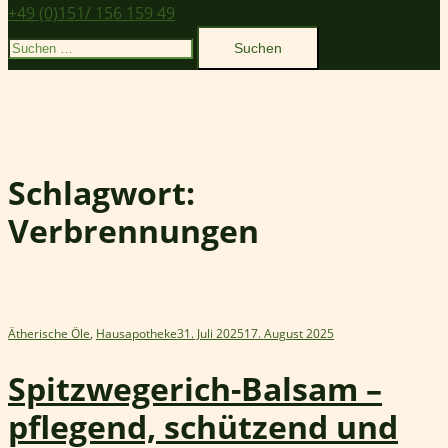
+49 (0)151/ 156 159 49
Suchen
nach:
Schlagwort:
Verbrennungen
Ätherische Öle
,
Hausapotheke
31. Juli 2025
17. August 2025
Spitzwegerich-Balsam –
pflegend, schützend und