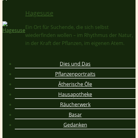
Hagesuse
Ein Ort für Suchende, die sich selbst
wiederfinden wollen – im Rhythmus der Natur,
in der Kraft der Pflanzen, im eigenen Atem.
Dies und Das
Pflanzenportraits
Ätherische Öle
Hausapotheke
Räucherwerk
Basar
Gedanken