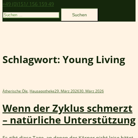
+49 (0)151/ 156 159 49
Suchen
nach:
Schlagwort:
Young Living
Ätherische Öle
,
Hausapotheke
29. März 2026
30. März 2026
Wenn der Zyklus schmerzt
– natürliche Unterstützung
Es gibt diese Tage, an denen der Körper nicht leise bittet,