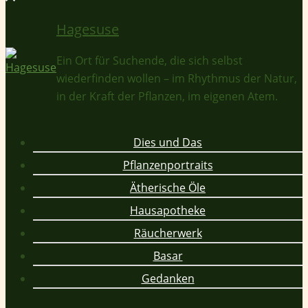
Hagesuse
Ein Ort für Suchende, die sich selbst
wiederfinden wollen – im Rhythmus der Natur,
in der Kraft der Pflanzen, im eigenen Atem.
Dies und Das
Pflanzenportraits
Ätherische Öle
Hausapotheke
Räucherwerk
Basar
Gedanken