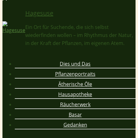
Hagesuse
Ein Ort für Suchende, die sich selbst
wiederfinden wollen – im Rhythmus der Natur,
in der Kraft der Pflanzen, im eigenen Atem.
Dies und Das
Pflanzenportraits
Ätherische Öle
Hausapotheke
Räucherwerk
Basar
Gedanken