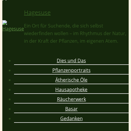
Hagesuse
Ein Ort für Suchende, die sich selbst
wiederfinden wollen – im Rhythmus der Natur,
in der Kraft der Pflanzen, im eigenen Atem.
Dies und Das
Pflanzenportraits
Ätherische Öle
Hausapotheke
Räucherwerk
Basar
Gedanken