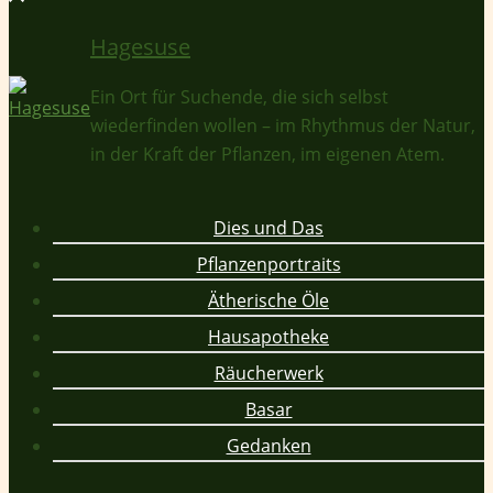
Hagesuse
Ein Ort für Suchende, die sich selbst
wiederfinden wollen – im Rhythmus der Natur,
in der Kraft der Pflanzen, im eigenen Atem.
Dies und Das
Pflanzenportraits
Ätherische Öle
Hausapotheke
Räucherwerk
Basar
Gedanken