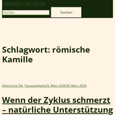
+49 (0)151/ 156 159 49
Suchen
nach:
Schlagwort:
römische
Kamille
Ätherische Öle
,
Hausapotheke
29. März 2026
30. März 2026
Wenn der Zyklus schmerzt
– natürliche Unterstützung