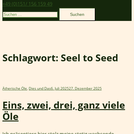
+49 (0)151/ 156 159 49
Suchen
nach:
Schlagwort:
Seel to Seed
Ätherische Öle
,
Dies und Das
6. Juli 2025
27. Dezember 2025
Eins, zwei, drei, ganz viele
Öle
Ich präsentiere hier stolz meine stetig wachsende