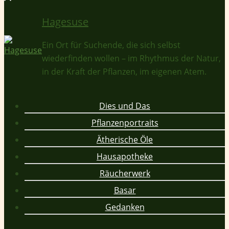
Hagesuse
Ein Ort für Suchende, die sich selbst
wiederfinden wollen – im Rhythmus der Natur,
in der Kraft der Pflanzen, im eigenen Atem.
Dies und Das
Pflanzenportraits
Ätherische Öle
Hausapotheke
Räucherwerk
Basar
Gedanken