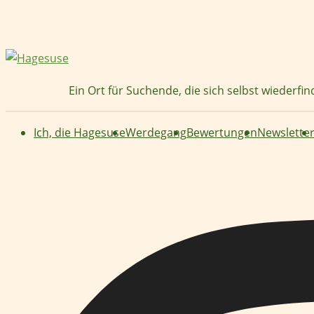
Zum
Inhalt
springen
Ein Ort für Suchende, die sich selbst wiederfi
Ich, die Hagesuse
Werdegang
Bewertungen
Newslette