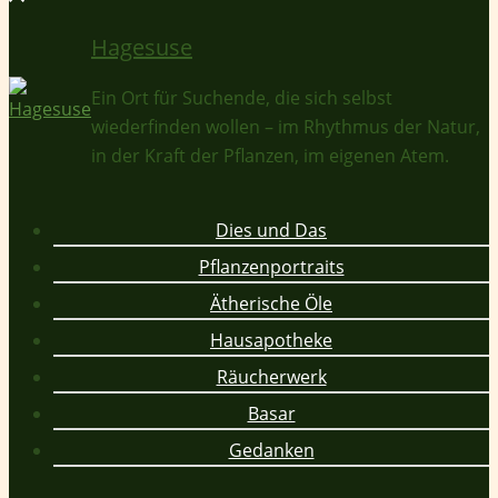
Hagesuse
Ein Ort für Suchende, die sich selbst
wiederfinden wollen – im Rhythmus der Natur,
in der Kraft der Pflanzen, im eigenen Atem.
Dies und Das
Pflanzenportraits
Ätherische Öle
Hausapotheke
Räucherwerk
Basar
Gedanken