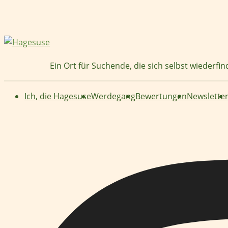
Zum
Inhalt
springen
Ein Ort für Suchende, die sich selbst wiederfi
Ich, die Hagesuse
Werdegang
Bewertungen
Newslette